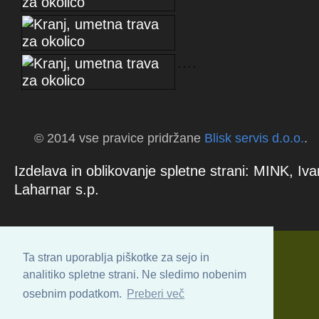
© 2014 vse pravice pridržane
Blisk servis d.o.o.
.
Izdelava in oblikovanje spletne strani: MINK, Iva
Laharnar s.p.
Ta stran uporablja piškotke za sejo in
analitiko spletne strani. Ne sledimo nobenim
osebnim podatkom.
Preberi več