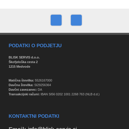
PODATKI O PODJETJU
BLISK SERVIS d.o.o.
Škofjeloška cesta 2
1215 Medvode
Matična številka:
5526167000
Davčna številka:
SI29256364
Davčni zavezanec:
DA
Transakcijski računi:
IBAN SI56 0202 1001 2268 763 (NLB d.d.)
KONTAKTNI PODATKI