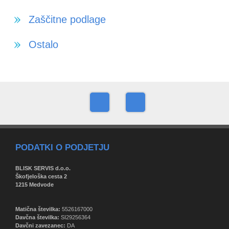
Zaščitne podlage
Ostalo
PODATKI O PODJETJU
BLISK SERVIS d.o.o.
Škofjeloška cesta 2
1215 Medvode
Matična številka:
5526167000
Davčna številka:
SI29256364
Davčni zavezanec:
DA